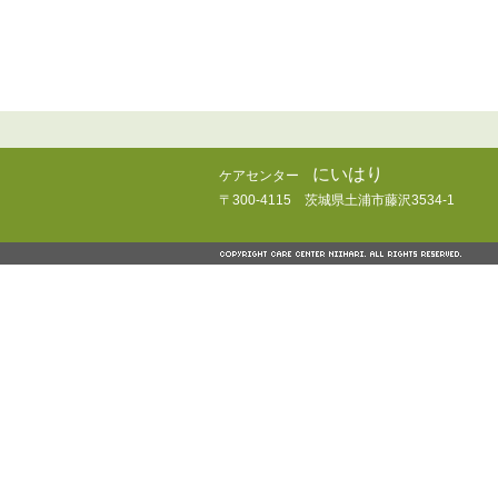
にいはり
ケアセンター
〒300-4115 茨城県土浦市藤沢3534-1