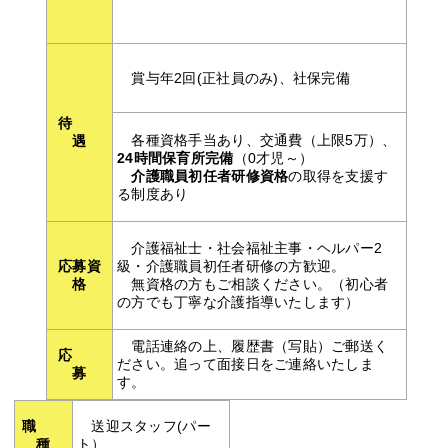
賞与年2回(正社員のみ)、社保完備
待
各種資格手当あり、交通費（上限5万）、
遇
24
時間保育所完備
（0才児～）
介護職員初任者研修資格
の取得を支援す
る制度あり
介護福祉士・社会福祉主事・ヘルパー2
応募資
級・介護職員初任者研修の方歓迎。
格
無資格の方もご相談ください。（初心者
の方でも丁寧な介護指導いたします）
電話連絡の上、履歴書（写貼）ご郵送く
応
ださい。追って面接日をご連絡いたしま
募
す。
職
送迎スタッフ(パー
種
ト）