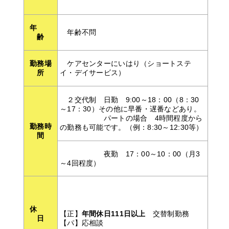
年
年齢不問
齢
勤務場
ケアセンターにいはり（ショートステ
所
イ・デイサービス）
２交代制 日勤 9:00～18：00（8：30
～17：30）その他に早番・遅番などあり。
パートの場合 4時間程度から
勤務時
の勤務も可能です。（例：8:30～12:30等）
間
夜勤 17：00～10：00（月3
～4回程度）
休
【正】
年間休日
111
日以上
交替制勤務
日
【パ】応相談