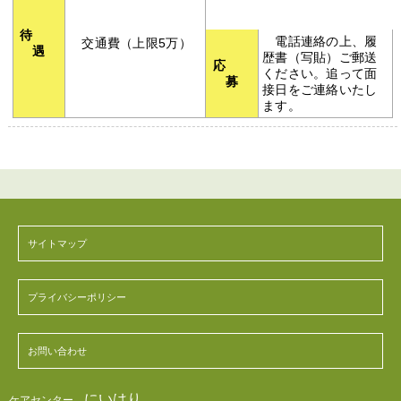
待
電話連絡の上、履
交通費（上限5万）
遇
歴書（写貼）ご郵送
応
ください。追って面
募
接日をご連絡いたし
ます。
サイトマップ
プライバシーポリシー
お問い合わせ
にいはり
ケアセンター