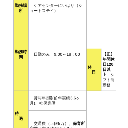
勤務場
ケアセンターにいはり（シ
所
ョートステイ）
勤務時
【正】
日勤のみ 9:00～18：00
間
年間休
日
120
休
日以
日
上
シ
フト制
勤務
賞与年2回(前年実績3.6ヶ
月)、社保完備
待
遇
交通費（上限5万）、
保育所