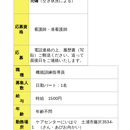
完備
（空き状況による）
応募資
看護師・准看護師
格
電話連絡の上、履歴書（写
応
貼）ご郵送ください。追って
募
面接日をご連絡いたします。
職
機能訓練指導員
種
募集人
日勤パート：1名
数
給
時給 1500円
与
年
年齢不問
齢
勤務場
ケアセンターにいはり 土浦市藤沢3534-
所
1 （さん・あぴお向かい）