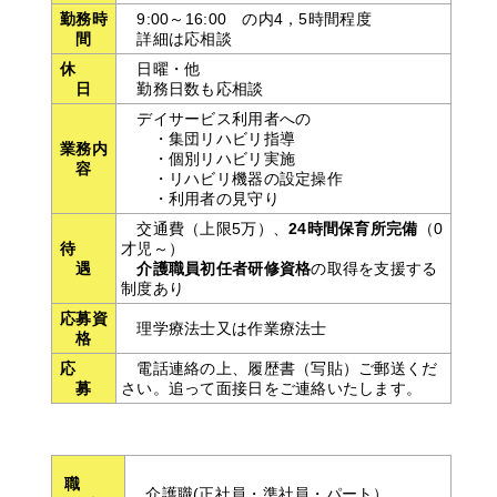
勤務時
9:00～16:00 の内4，5時間程度
間
詳細は応相談
休
日曜・他
日
勤務日数も応相談
デイサービス利用者への
・集団リハビリ指導
業務内
・個別リハビリ実施
容
・リハビリ機器の設定操作
・利用者の見守り
交通費（上限5万）、
24
時間保育所完備
（0
待
才児～）
遇
介護職員初任者研修資格
の取得を支援する
制度あり
応募資
理学療法士又は作業療法士
格
応
電話連絡の上、履歴書（写貼）ご郵送くだ
募
さい。追って面接日をご連絡いたします。
職
介護職(正社員・準社員・パート）