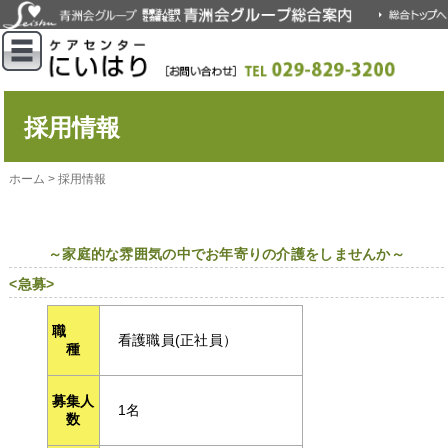
採用情報
ホーム
>
採用情報
～家庭的な雰囲気の中でお年寄りの介護をしませんか～
<急募>
職
看護職員(正社員）
種
募集人
1名
数