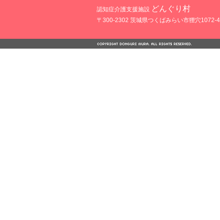
どんぐり村
認知症介護支援施設
〒300-2302 茨城県つくばみらい市狸穴1072-4